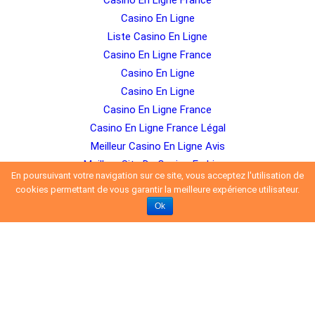
Casino En Ligne France
Casino En Ligne
Liste Casino En Ligne
Casino En Ligne France
Casino En Ligne
Casino En Ligne
Casino En Ligne France
Casino En Ligne France Légal
Meilleur Casino En Ligne Avis
Meilleur Site De Casino En Ligne
En poursuivant votre navigation sur ce site, vous acceptez l'utilisation de
Meilleur Casino En Ligne Français
cookies permettant de vous garantir la meilleure expérience utilisateur.
Casino Belgique En Ligne
Ok
Sites De Paris Sportifs Autorisés En Belgique
Sites De Paris Sportifs Autorisés En Belgique
Tous Les Sites De Paris Sportifs Belgique
Casino En Ligne
Meilleur Casino En Ligne En Belgique
Casino En Ligne Fiable