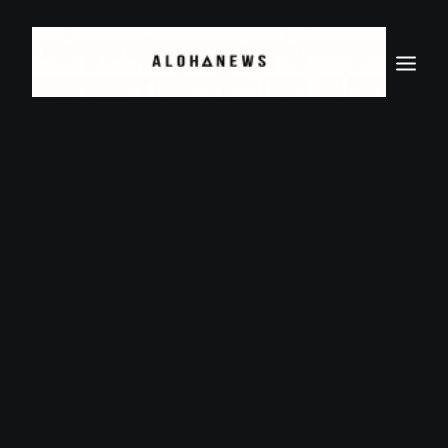
Recherche