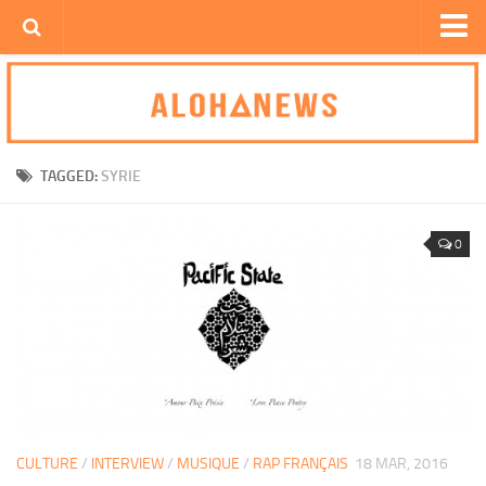
Accueil
Politique
Culture
TAGGED:
SYRIE
Société
Interview
0
Pensée
Poésie
Vidéo
Pause Kahwa
yAce s’affiche
CULTURE
/
INTERVIEW
/
MUSIQUE
/
RAP FRANÇAIS
18 MAR, 2016
Contact