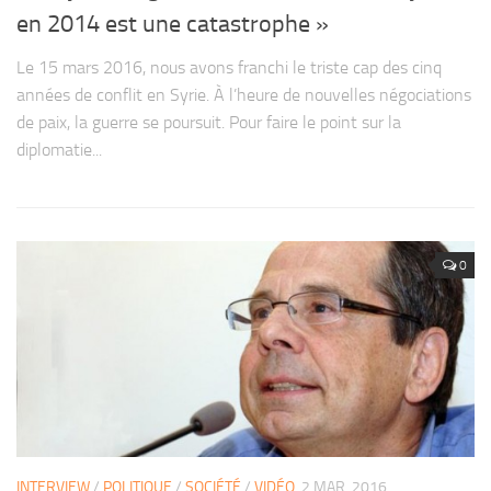
en 2014 est une catastrophe »
Le 15 mars 2016, nous avons franchi le triste cap des cinq
années de conflit en Syrie. À l’heure de nouvelles négociations
de paix, la guerre se poursuit. Pour faire le point sur la
diplomatie...
0
INTERVIEW
/
POLITIQUE
/
SOCIÉTÉ
/
VIDÉO
2 MAR, 2016