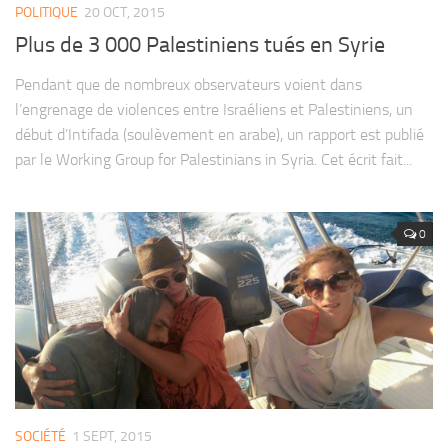
POLITIQUE
20 OCT, 2015
Plus de 3 000 Palestiniens tués en Syrie
Pendant que de nombreux observateurs voient dans
l’engrenage de violences entre Israéliens et Palestiniens, un
début d’Intifada (soulèvement en arabe), un rapport est publié
par le Working Group for Palestinians in Syria. Cet écrit fait...
0
SOCIÉTÉ
1 SEPT, 2015