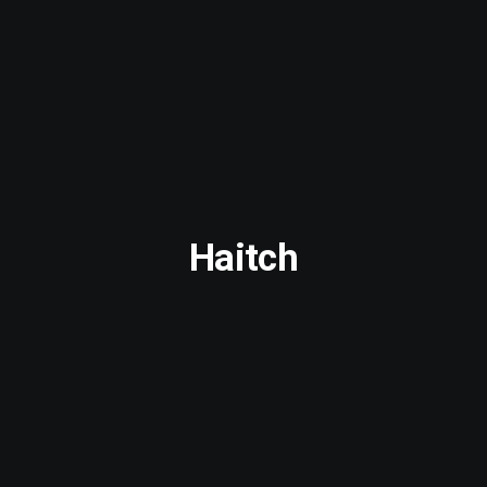
Haitch