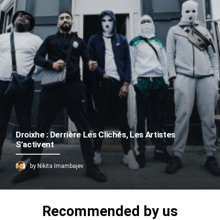
Droixhe : Derrière Les Clichés, Les Artistes
S’activent
by Nikita Imambajev
Recommended by us