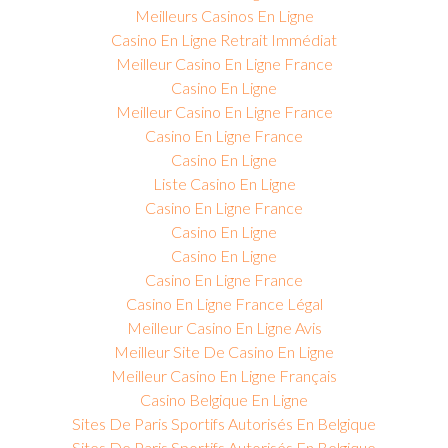
Meilleurs Casinos En Ligne
Casino En Ligne Retrait Immédiat
Meilleur Casino En Ligne France
Casino En Ligne
Meilleur Casino En Ligne France
Casino En Ligne France
Casino En Ligne
Liste Casino En Ligne
Casino En Ligne France
Casino En Ligne
Casino En Ligne
Casino En Ligne France
Casino En Ligne France Légal
Meilleur Casino En Ligne Avis
Meilleur Site De Casino En Ligne
Meilleur Casino En Ligne Français
Casino Belgique En Ligne
Sites De Paris Sportifs Autorisés En Belgique
Sites De Paris Sportifs Autorisés En Belgique