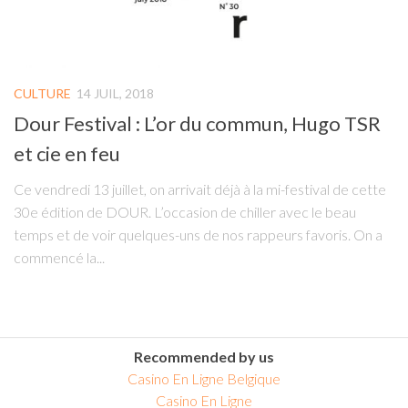
Vidéo
Pensée
Pensée
CULTURE
14 JUIL, 2018
Dour Festival : L’or du commun, Hugo TSR
Poésie
et cie en feu
C’est du Belge
Ghaz’Elles
Ce vendredi 13 juillet, on arrivait déjà à la mi-festival de cette
30e édition de DOUR. L’occasion de chiller avec le beau
Contact
temps et de voir quelques-uns de nos rappeurs favoris. On a
La rédaction
commencé la...
Qui sommes-nous ?
Ils parlent de nous
Nous rejoindre
Recommended by us
Streetwear
Casino En Ligne Belgique
Casino En Ligne