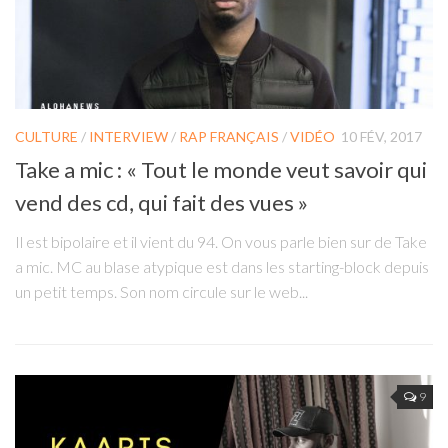
CULTURE
/
INTERVIEW
/
RAP FRANÇAIS
/
VIDÉO
10 FÉV, 2017
Take a mic : « Tout le monde veut savoir qui
vend des cd, qui fait des vues »
Il est bipolaire et il vient du 94. On vous parle bien sur de Take
a mic. MC au blase atypique est dans les starting-block depuis
un petit temps. Son nom circule sur le web...
9