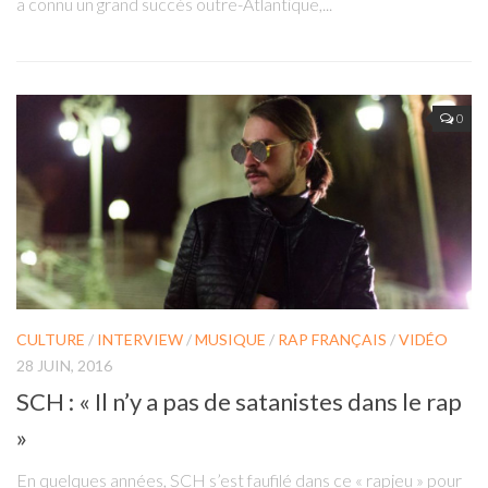
a connu un grand succès outre-Atlantique,...
0
CULTURE
/
INTERVIEW
/
MUSIQUE
/
RAP FRANÇAIS
/
VIDÉO
28 JUIN, 2016
SCH : « Il n’y a pas de satanistes dans le rap
»
En quelques années, SCH s’est faufilé dans ce « rapjeu » pour