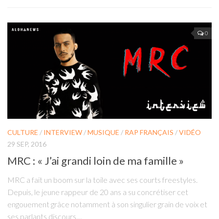
0
CULTURE
/
INTERVIEW
/
MUSIQUE
/
RAP FRANÇAIS
/
VIDÉO
29 SEP, 2016
MRC : « J’ai grandi loin de ma famille »
MRC a fait un boom sur la toile avec ses courts freestyles.
Depuis, le jeune rappeur de 20 ans a su concrétiser cet
engouement grâce notamment à son singulier grain de voix et
ses parlants discours....