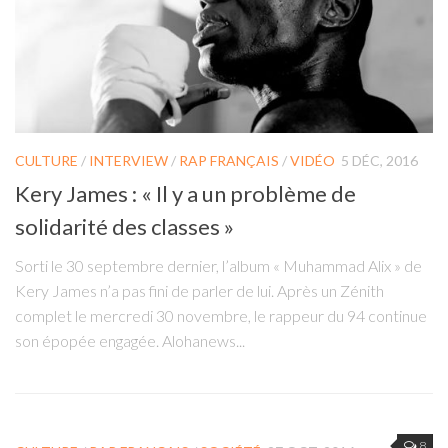
CULTURE
/
INTERVIEW
/
RAP FRANÇAIS
/
VIDÉO
5 DÉC, 2016
Kery James : « Il y a un problème de
solidarité des classes »
Sorti le 30 septembre dernier, l’album « Muhammad Alix » de
Kery James n’a pas fini de parler de lui. Après un Zénith
complet le mercredi 30 novembre, le rappeur du 94 continue
son épopée engagée. Alohanews...
8