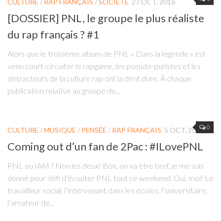
CULTURE
/
RAP FRANÇAIS
/
SOCIÉTÉ
27 OCT, 2016
[DOSSIER] PNL, le groupe le plus réaliste
du rap français ? #1
Alors que le troisième album de PNL « Dans la légende » est
venu court-circuiter le rapgame, les pseudo-puristes et les
détracteurs de la culture rap ont la dent dure. À chaque
publication relative au groupe du...
0
CULTURE
/
MUSIQUE
/
PENSÉE
/
RAP FRANÇAIS
5 OCT, 2016
Coming out d’un fan de 2Pac : #ILovePNL
PNL ou IAM ? Non les deux! Bon, on va être bref, je me suis
donné pour défi d’écouter PNL tout ce weekend. Oui, moi! Le
travailleur social, l’intervenant dans les écoles, l’universitaire,
l’amateur de...