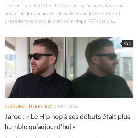
devenir l’une des têtes d’affiche du rap français. Avec son
nouvel album « Anarchie », le sudiste confirme son statut
précédemment acquis avec sa mixtape “A7“ (double...
0
CULTURE
/
INTERVIEW
1 JUIN, 2016
Jarod : « Le Hip hop à ses débuts était plus
humble qu’aujourd’hui »