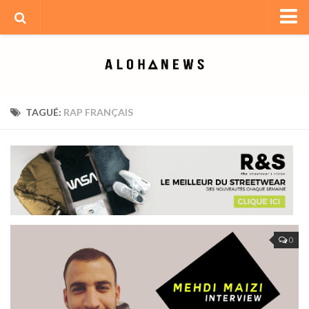
Accueil
Monde actuel
Politique
TAGUÉ:
RAP FRANÇAIS
Culture
Société
Meilleurs Sites De Paris Sportifs
Casino En Ligne
Casinos Not On Gamstop
Non Gamstop Casino
0
Non Gamstop Casinos
Interview
Interview