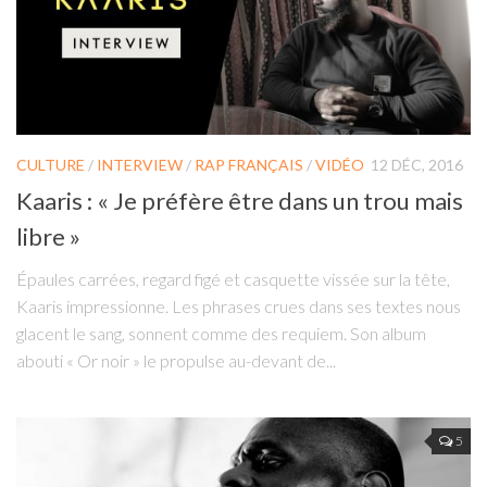
CULTURE
/
INTERVIEW
/
RAP FRANÇAIS
/
VIDÉO
12 DÉC, 2016
Kaaris : « Je préfère être dans un trou mais
libre »
Épaules carrées, regard figé et casquette vissée sur la tête,
Kaaris impressionne. Les phrases crues dans ses textes nous
glacent le sang, sonnent comme des requiem. Son album
abouti « Or noir » le propulse au-devant de...
5