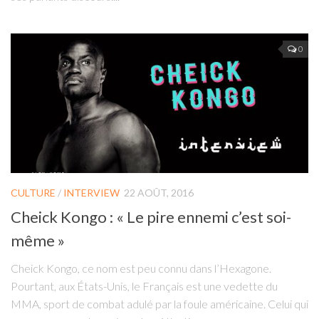
0
CULTURE
/
INTERVIEW
22 AOÛT, 2016
Cheick Kongo : « Le pire ennemi c’est soi-
même »
Cheick Kongo, ce nom est peu connu dans l’Hexagone.
Pourtant, aux États-Unis, le Français est une vedette du
MMA, sport de combat adulé par la foule américaine. Celui qui