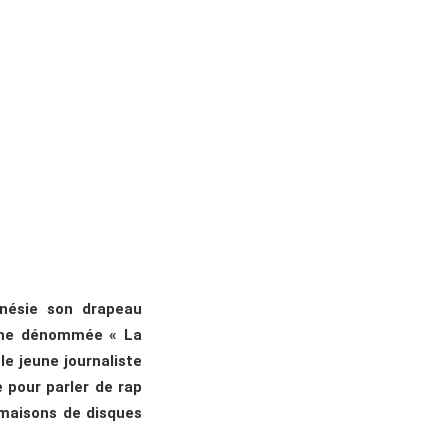
énésie son drapeau
enne dénommée « La
e jeune journaliste
e pour parler de rap
e maisons de disques